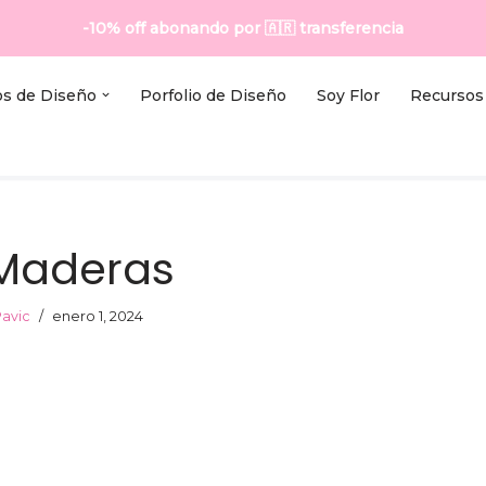
-10% off abonando por
🇦🇷
transferencia
os de Diseño
Porfolio de Diseño
Soy Flor
Recursos 
 Maderas
Pavic
enero 1, 2024