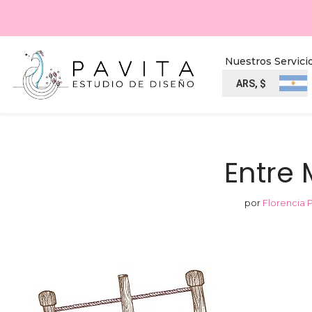
Ir
al
Nuestros Servici
contenido
ARS, $
Entre
por
Florencia 