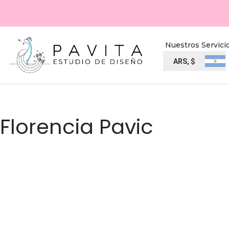
Ir
al
Nuestros Servici
contenido
ARS, $
Florencia Pavic