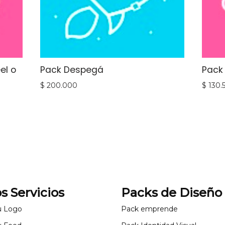
el o
Pack Despegá
Pack
$
200.000
$
130.
s Servicios
Packs de Diseño
u Logo
Pack emprende