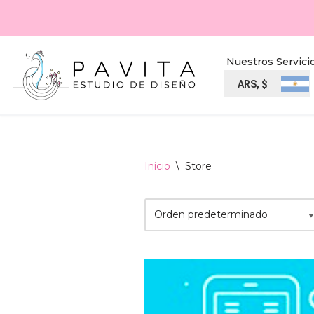
Ir
al
Nuestros Servici
contenido
ARS, $
Inicio
\
Store