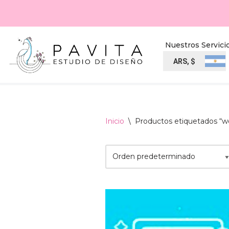
Ir
al
Nuestros Servici
contenido
ARS, $
Inicio
\
Productos etiquetados “w