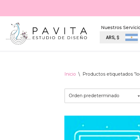
Ir
al
Nuestros Servici
contenido
ARS, $
Inicio
\
Productos etiquetados “