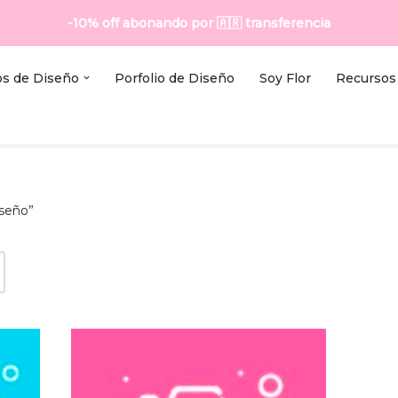
-10% off abonando por
🇦🇷
transferencia
os de Diseño
Porfolio de Diseño
Soy Flor
Recursos 
iseño”