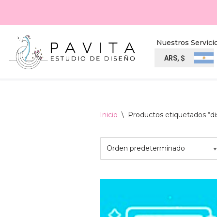
Ir
al
Nuestros Servici
contenido
ARS, $
Inicio
\
Productos etiquetados “d